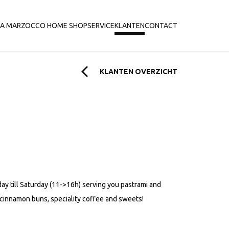
LA MARZOCCO HOME SHOP
SERVICE
KLANTEN
CONTACT
KLANTEN OVERZICHT
y till Saturday (11->16h) serving you pastrami and
cinnamon buns, speciality coffee and sweets!